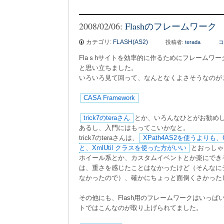
2008/02/06:
Flashのフレームワーク
カテゴリ:
FLASH(AS2)
投稿者:
terada
コ
Flaｓhサイトを効率的に作るためにフレームワ
と思い立ちました。
いろいろ見て回って、なんとなくよさそうなのが
CASA Framework
trick7のteraさん
とか、いろんなひとがお勧め
あるし、入門にはもってこいかなと。
trick7のteraさんは、
XPath4AS2を使うよりも、
と、XmlUtil クラスを使った方がいい
とおっしゃ
ホイール系とか、カスタムイベントとか楽にでき
は、重さを感じたことはなかったけど（そんなに
なかったので）、確かにちょっと面倒くさかった
その他にも、Flash用のフレームワークはいっぱい
トではこんなのが取り上げられてました。