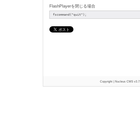
FlashPlayerを閉じる場合
fscommand("quit");
Copyright |
Nucleus CMS v3.7