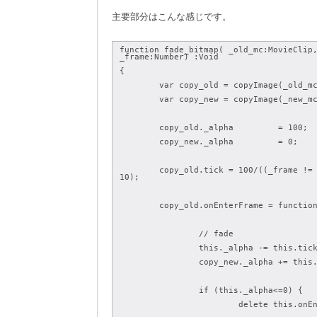
主要部分はこんな感じです。
function fade_bitmap( _old_mc:MovieClip,
_frame:Number) :Void
{
	var copy_old = copyImage(_old_m
	var copy_new = copyImage(_new_m
	copy_old._alpha 	= 100;
	copy_new._alpha 	= 0;
	copy_old.tick = 100/((_frame != undefined) ? _frame : 
10);
	copy_old.onEnterFrame = functio
		// fade
		this._alpha -= this.tic
		copy_new._alpha += this
		if (this._alpha<=0) {
			delete this.on