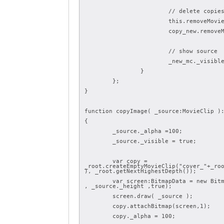
			// delete copie
			this.removeMov
			copy_new.remov
			// show source
			_new_mc._visib
		}
	};
}
function copyImage( _source:MovieClip )
{
	_source._alpha =100;
	_source._visible = true;
	var copy = 
_root.createEmptyMovieClip("cover_"+_ro
), _root.getNextHighestDepth());
	var screen:BitmapData = new BitmapData( _source._width 
, _source._height ,true);
	screen.draw( _source );
	copy.attachBitmap(screen,1);
	copy._alpha = 100;