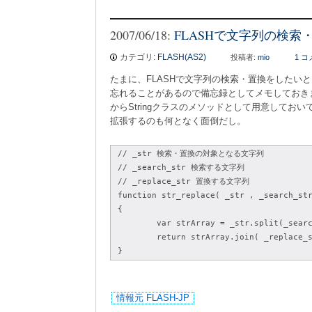
2007/06/18:
FLASHで文字列の検索
カテゴリ:
FLASH(AS2)
投稿者:
mio
1 
たまに、FLASHで文字列の検索・置換をしたい
忘れることがあるので備忘録としてメモしておき
からStringクラスのメソッドとして用意しておいて
拡張するのも何となく面倒だし。
// _str 検索・置換の対象となる文字列
// _search_str 検索する文字列
// _replace_str 置換する文字列
function str_replace( _str , _search_st
{
	var strArray = _str.split(_sear
	return strArray.join( _replace_
}
情報元 FLASH-JP