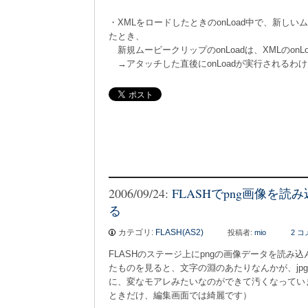
・XMLをロードしたときのonLoad中で、新し
たとき、
新規ムービークリップのonLoadは、XMLのon
→アタッチした直後にonLoadが実行されるわ
2006/09/24:
FLASHでpng画像を
る
カテゴリ:
FLASH(AS2)
投稿者:
mio
2 
FLASHのステージ上にpngの画像データを読み
たものを見ると、文字の淵のあたりなんかが、jp
に、変なモアレみたいなのができて汚くなってい
ときだけ、編集画面では綺麗です）