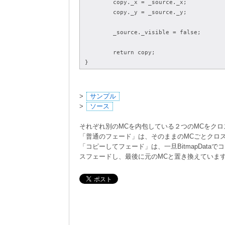
	copy._x = _source._x;
	copy._y = _source._y;
	_source._visible = false;
	return copy;
}
>
サンプル
>
ソース
それぞれ別のMCを内包している２つのMCをク
「普通のフェード」は、そのままのMCごとクロ
「コピーしてフェード」は、一旦BitmapData
スフェードし、最後に元のMCと置き換えていま